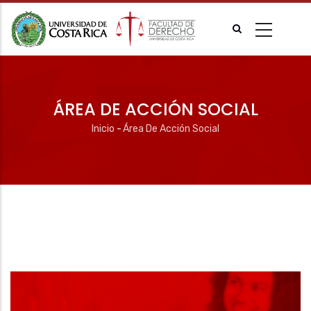
Pasar
al
contenido
principal
ÁREA DE ACCIÓN SOCIAL
Inicio
-
Área De Acción Social
Ruta
de
navegación