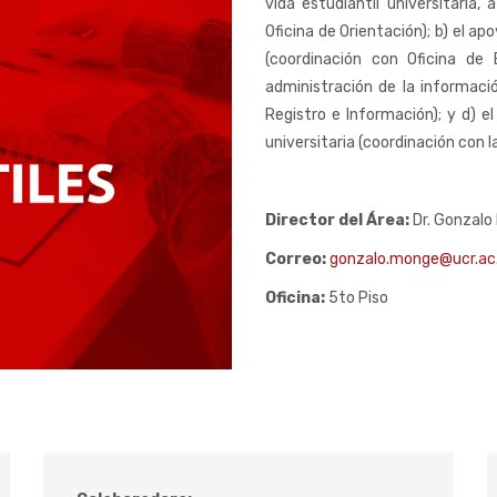
vida estudiantil universitaria, 
Oficina de Orientación); b) el a
(coordinación con Oficina de
administración de la informació
Registro e Información); y d) el
universitaria (coordinación con l
Director del Área:
Dr. Gonzal
Correo:
gonzalo.monge@ucr.ac
Oficina:
5to Piso