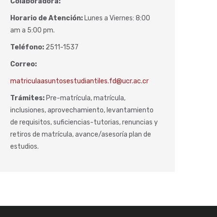
Colaboradora:
Horario de Atención:
Lunes a Viernes: 8:00
am a 5:00 pm.
Teléfono:
2511-1537
Correo:
matriculaasuntosestudiantiles.fd@ucr.ac.cr
Trámites:
Pre-matrícula, matrícula,
inclusiones, aprovechamiento, levantamiento
de requisitos, suficiencias-tutorias, renuncias y
retiros de matrícula, avance/asesoría plan de
estudios.