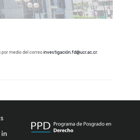
 por medio del correo
investigación.fd@ucr.ac.cr
.
ES